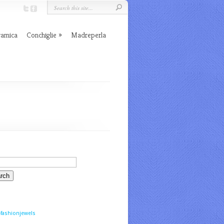
ramica
Conchiglie
Madreperla
fashionjewels