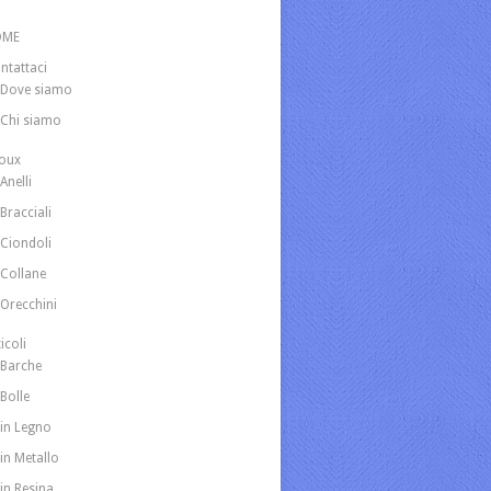
OME
ntattaci
Dove siamo
Chi siamo
joux
Anelli
Bracciali
Ciondoli
Collane
Orecchini
icoli
Barche
Bolle
in Legno
in Metallo
in Resina