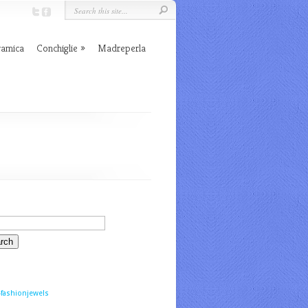
ramica
Conchiglie
Madreperla
fashionjewels