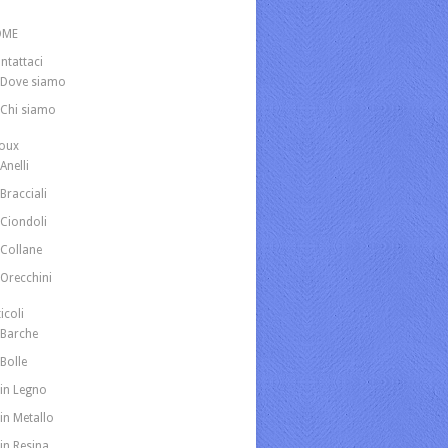
OME
ntattaci
Dove siamo
Chi siamo
joux
Anelli
Bracciali
Ciondoli
Collane
Orecchini
icoli
Barche
Bolle
in Legno
in Metallo
in Resina