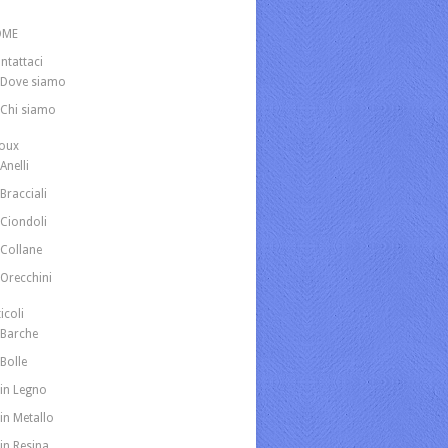
OME
ntattaci
Dove siamo
Chi siamo
joux
Anelli
Bracciali
Ciondoli
Collane
Orecchini
icoli
Barche
Bolle
in Legno
in Metallo
in Resina