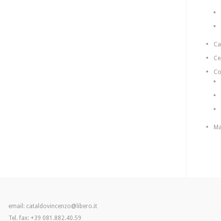
C
Ce
Co
Ma
email: cataldovincenzo@libero.it
Tel. fax: +39 081.882.40.59