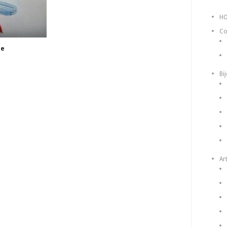
H
Co
te
Bi
Art