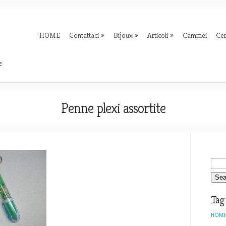
HOME
Contattaci
Bijoux
Articoli
Cammei
Ce
e
Penne plexi assortite
Tag
HOMI-