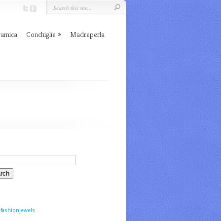
ramica
Conchiglie
Madreperla
fashionjewels