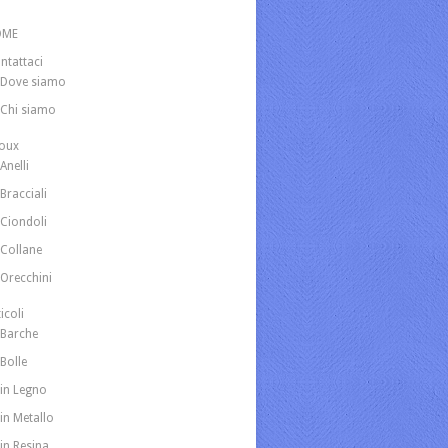
OME
ntattaci
Dove siamo
Chi siamo
joux
Anelli
Bracciali
Ciondoli
Collane
Orecchini
icoli
Barche
Bolle
in Legno
in Metallo
in Resina