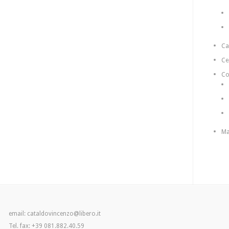
C
Ce
Co
Ma
email: cataldovincenzo@libero.it
Tel. fax: +39 081.882.40.59