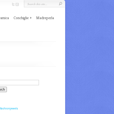
ramica
Conchiglie
Madreperla
fashionjewels