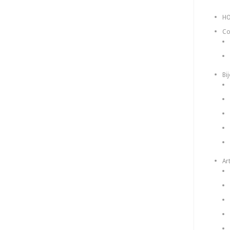
H
Co
Bi
Art