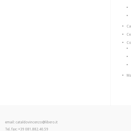
C
Ce
Co
Ma
email: cataldovincenzo@libero.it
Tel. fax: +39 081.882.40.59