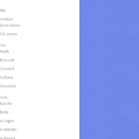
OME
ntattaci
Dove siamo
Chi siamo
joux
Anelli
Bracciali
Ciondoli
Collane
Orecchini
icoli
Barche
Bolle
in Legno
in Metallo
in Resina