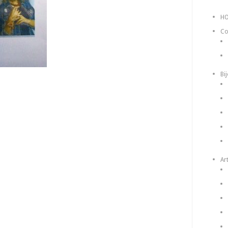
H
Co
Bi
Art