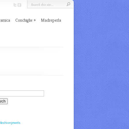
ramica
Conchiglie
Madreperla
fashionjewels