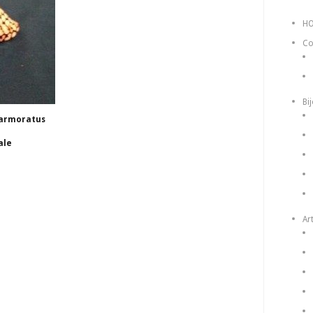
H
Co
Bi
Marmoratus
ale
Art