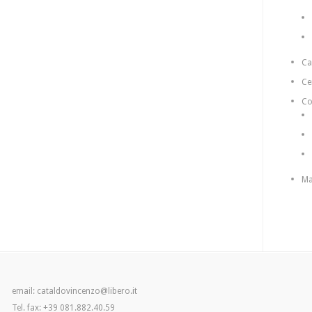
C
Ce
Co
Ma
email: cataldovincenzo@libero.it
Tel. fax: +39 081.882.40.59