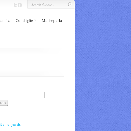
ramica
Conchiglie
Madreperla
fashionjewels