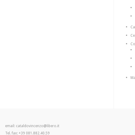
C
Ce
Co
Ma
email: cataldovincenzo@libero.it
Tel. fax: +39 081.882.40.59