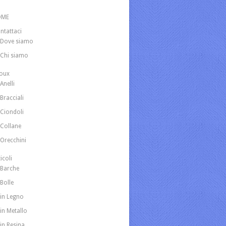
OME
ntattaci
Dove siamo
Chi siamo
joux
Anelli
Bracciali
Ciondoli
Collane
Orecchini
icoli
Barche
Bolle
in Legno
in Metallo
in Resina