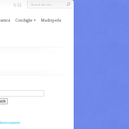
ramica
Conchiglie
Madreperla
fashionjewels