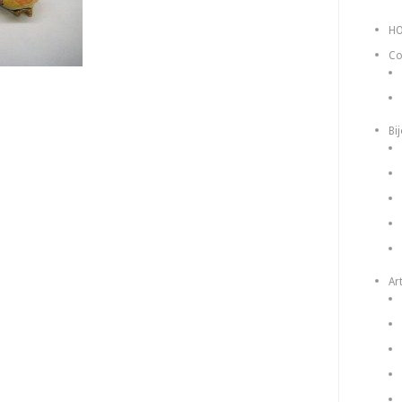
H
Co
Bi
Art