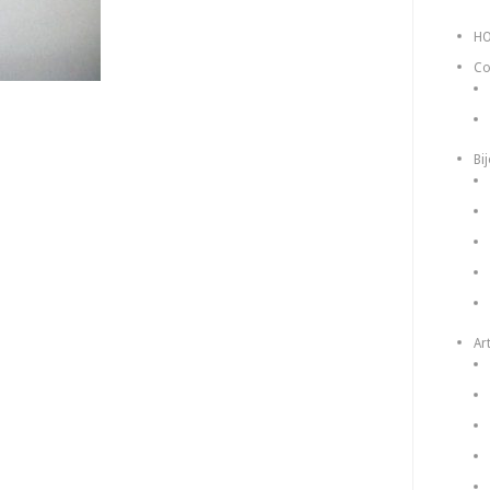
H
Co
Bi
Art