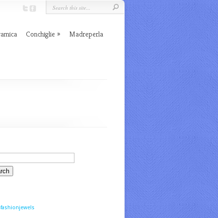
ramica
Conchiglie
Madreperla
fashionjewels