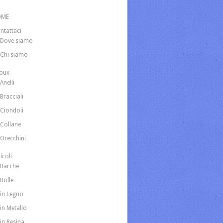
OME
ntattaci
Dove siamo
Chi siamo
joux
Anelli
Bracciali
Ciondoli
Collane
Orecchini
icoli
Barche
Bolle
in Legno
in Metallo
in Resina