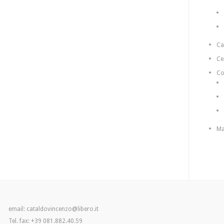
C
Ce
Co
Ma
email: cataldovincenzo@libero.it
Tel. fax: +39 081.882.40.59