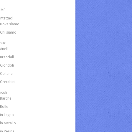
OME
ntattaci
Dove siamo
Chi siamo
joux
Anelli
Bracciali
Ciondoli
Collane
Orecchini
icoli
Barche
Bolle
in Legno
in Metallo
in Resina