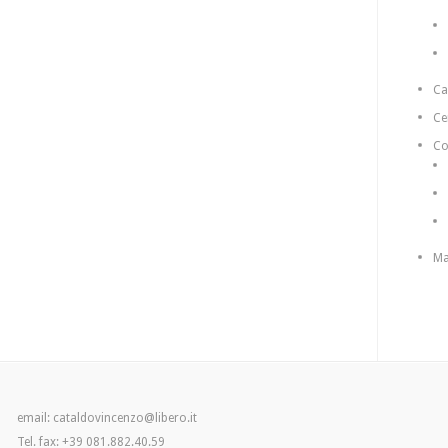
C
Ce
Co
Ma
email: cataldovincenzo@libero.it
Tel. fax: +39 081.882.40.59