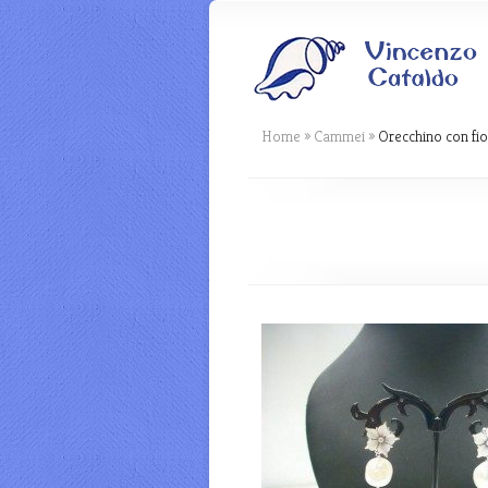
Home
»
Cammei
»
Orecchino con fi