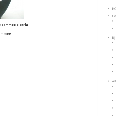
H
Co
re cammeo e perla
 cammeo
Bi
Art