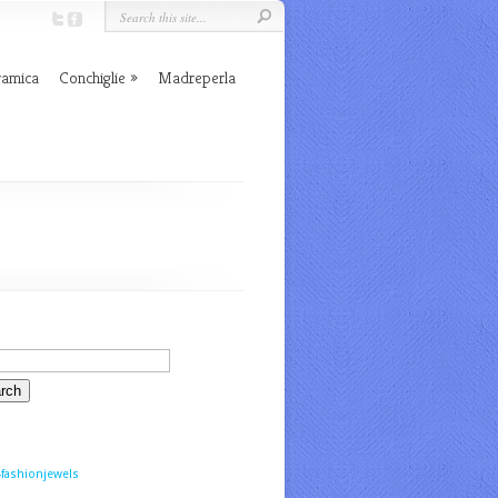
ramica
Conchiglie
Madreperla
fashionjewels