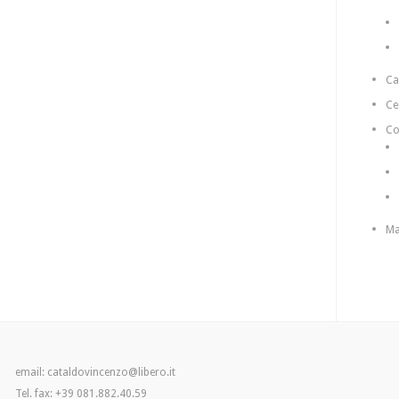
C
Ce
Co
Ma
email: cataldovincenzo@libero.it
Tel. fax: +39 081.882.40.59