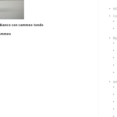
H
Co
o bianco con cammeo tondo
 cammeo
Bi
Art