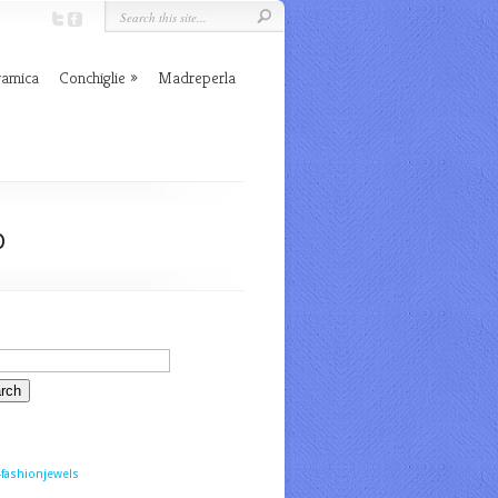
ramica
Conchiglie
Madreperla
o
fashionjewels