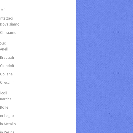
OME
ntattaci
Dove siamo
Chi siamo
joux
Anelli
Bracciali
Ciondoli
Collane
Orecchini
icoli
Barche
Bolle
in Legno
in Metallo
in Resina