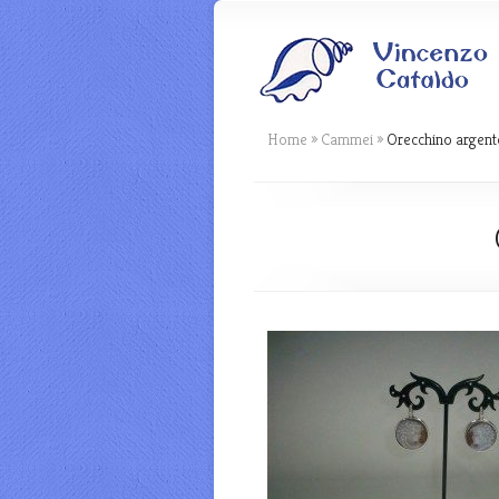
Home
»
Cammei
»
Orecchino argent