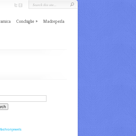
ramica
Conchiglie
Madreperla
fashionjewels