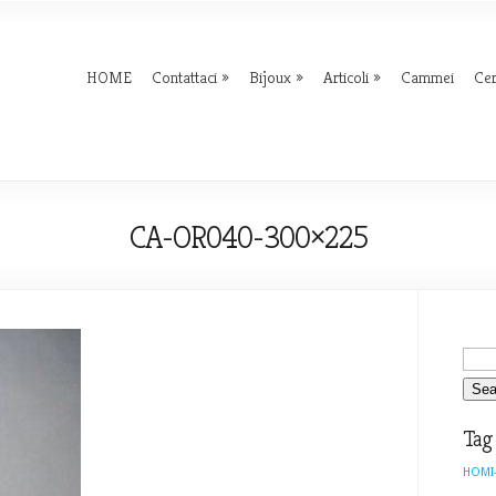
HOME
Contattaci
Bijoux
Articoli
Cammei
Ce
CA-OR040-300×225
Tag
HOMI-