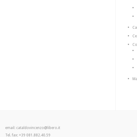
C
Ce
Co
Ma
email: cataldovincenzo@libero.it
Tel. fax: +39 081.882.40.59