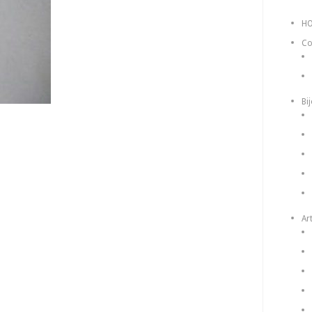
H
Co
Bi
Art