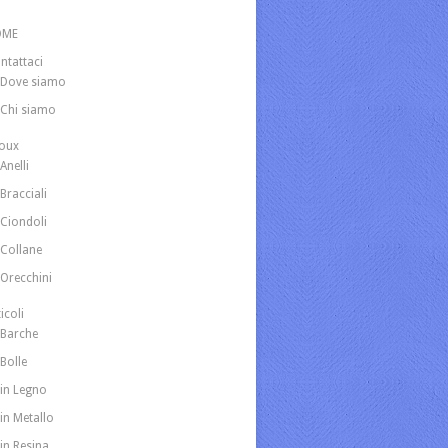
OME
ntattaci
Dove siamo
Chi siamo
joux
Anelli
Bracciali
Ciondoli
Collane
Orecchini
icoli
Barche
Bolle
in Legno
in Metallo
in Resina