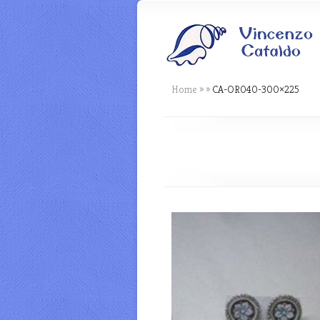
Home
»
»
CA-OR040-300×225