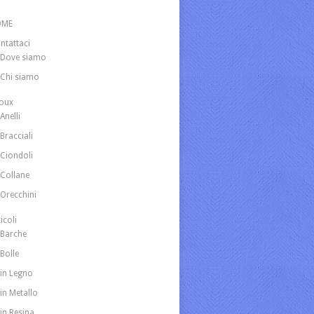
OME
ntattaci
Dove siamo
Chi siamo
joux
Anelli
Bracciali
Ciondoli
Collane
Orecchini
icoli
Barche
Bolle
in Legno
in Metallo
in Resina