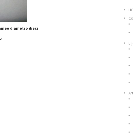
H
Co
ammeo diametro dieci
o
Bi
Art