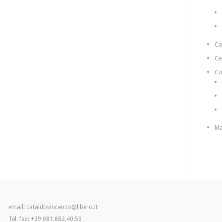
C
Ce
Co
Ma
email: cataldovincenzo@libero.it
Tel. fax: +39 081.882.40.59