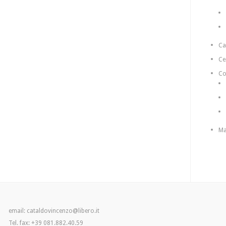
C
Ce
Co
Ma
email: cataldovincenzo@libero.it
Tel. fax: +39 081.882.40.59