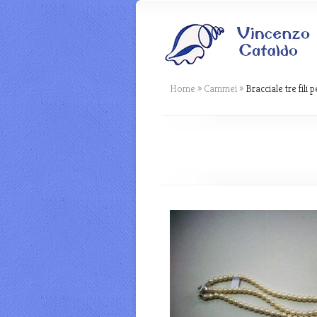
Home
»
Cammei
»
Bracciale tre fili