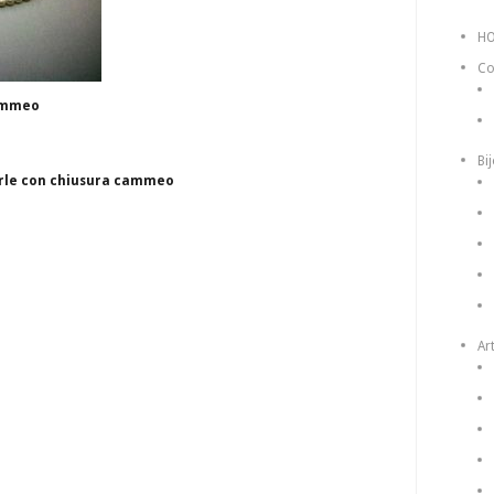
H
Co
cammeo
Bi
 perle con chiusura cammeo
Art