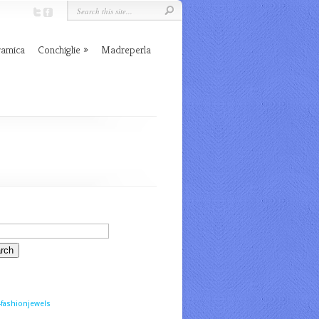
ramica
Conchiglie
Madreperla
fashionjewels