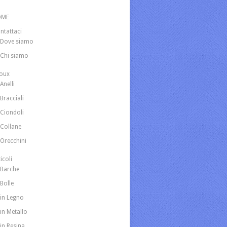
OME
ntattaci
Dove siamo
Chi siamo
joux
Anelli
Bracciali
Ciondoli
Collane
Orecchini
icoli
Barche
Bolle
in Legno
in Metallo
in Resina