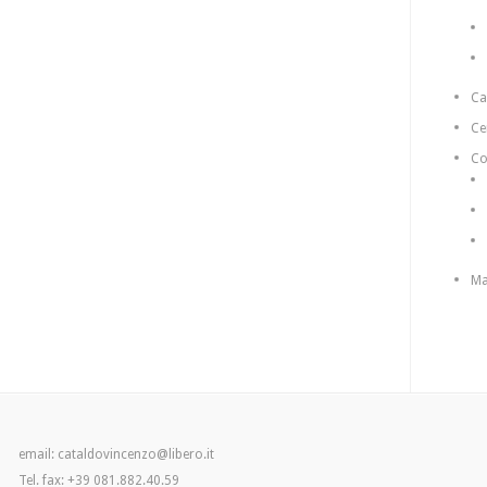
C
Ce
Co
Ma
email: cataldovincenzo@libero.it
Tel. fax: +39 081.882.40.59