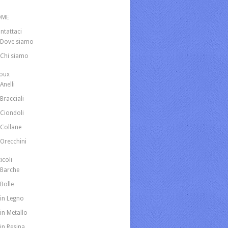
OME
ntattaci
Dove siamo
Chi siamo
joux
Anelli
Bracciali
Ciondoli
Collane
Orecchini
icoli
Barche
Bolle
in Legno
in Metallo
in Resina