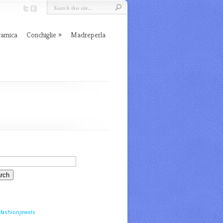
ramica
Conchiglie
Madreperla
fashionjewels