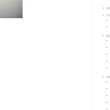
H
Co
Bi
Art