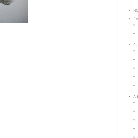
H
Co
Bi
Art