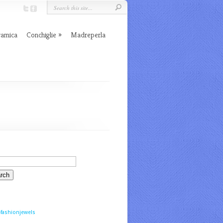
ramica
Conchiglie
Madreperla
fashionjewels