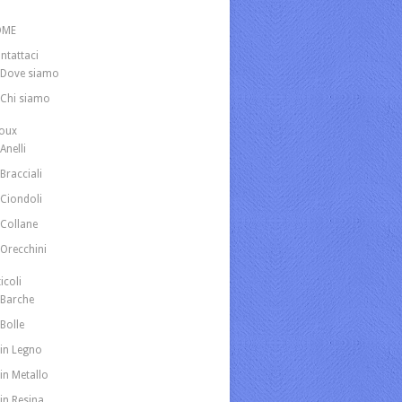
OME
ntattaci
Dove siamo
Chi siamo
joux
Anelli
Bracciali
Ciondoli
Collane
Orecchini
icoli
Barche
Bolle
in Legno
in Metallo
in Resina