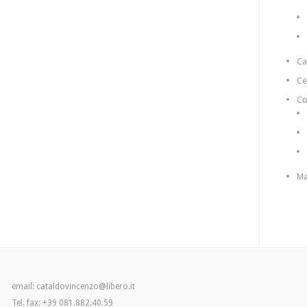
C
Ce
Co
Ma
email: cataldovincenzo@libero.it
Tel. fax: +39 081.882.40.59