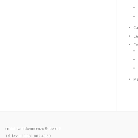
C
Ce
Co
Ma
email: cataldovincenzo@libero.it
Tel. fax: +39 081.882.40.59