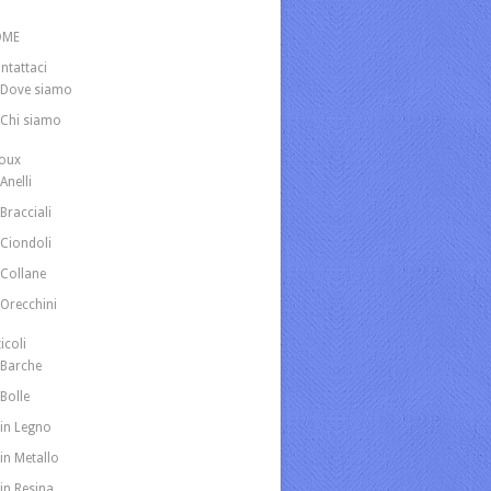
OME
ntattaci
Dove siamo
Chi siamo
joux
Anelli
Bracciali
Ciondoli
Collane
Orecchini
icoli
Barche
Bolle
in Legno
in Metallo
in Resina