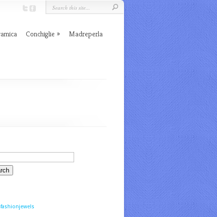
ramica
Conchiglie
Madreperla
fashionjewels