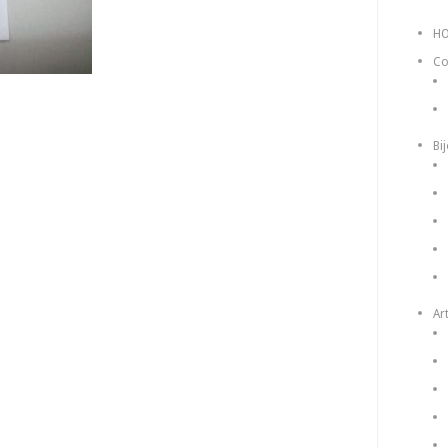
H
Co
Bi
Art