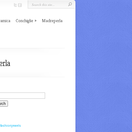
ramica
Conchiglie
Madreperla
erla
fashionjewels