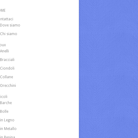
OME
ntattaci
Dove siamo
Chi siamo
joux
Anelli
Bracciali
Ciondoli
Collane
Orecchini
icoli
Barche
Bolle
in Legno
in Metallo
in Resina