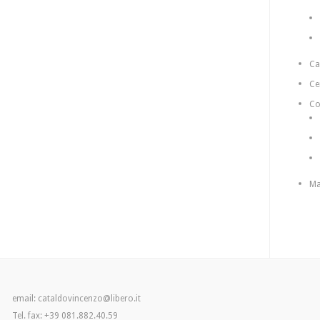
C
Ce
Co
Ma
email: cataldovincenzo@libero.it
Tel. fax: +39 081.882.40.59