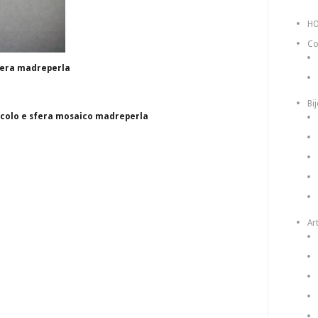
H
Co
fera madreperla
Bi
rcolo e sfera mosaico madreperla
Art