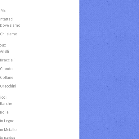
OME
ntattaci
Dove siamo
Chi siamo
joux
Anelli
Bracciali
Ciondoli
Collane
Orecchini
icoli
Barche
Bolle
in Legno
in Metallo
in Resina