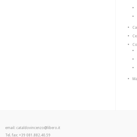
C
Ce
Co
Ma
email: cataldovincenzo@libero.it
Tel. fax: +39 081.882.40.59