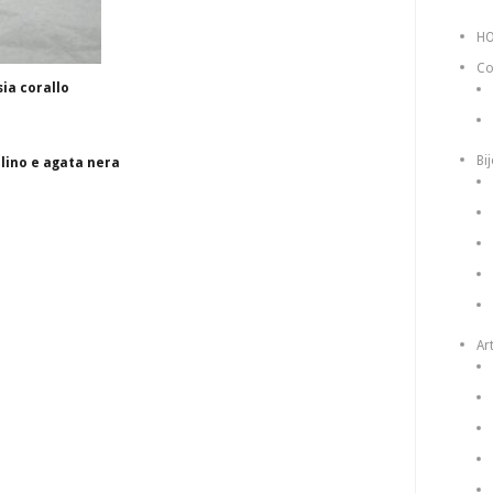
H
Co
ia corallo
Bi
lino e agata nera
Art