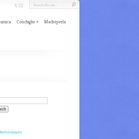
ramica
Conchiglie
Madreperla
fashionjewels