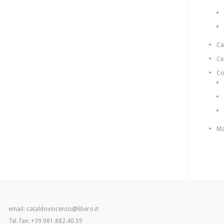
C
Ce
Co
Ma
email: cataldovincenzo@libero.it
Tel. fax: +39 081.882.40.59