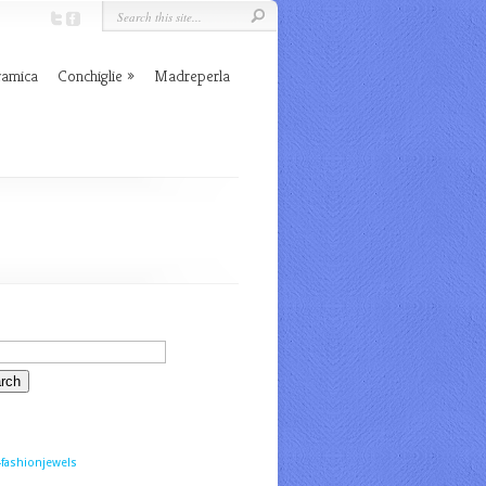
ramica
Conchiglie
Madreperla
fashionjewels