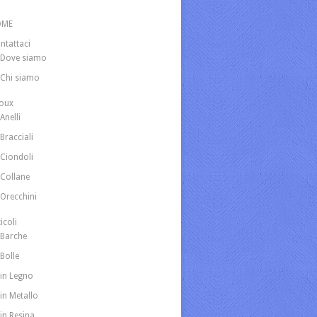
OME
ntattaci
Dove siamo
Chi siamo
joux
Anelli
Bracciali
Ciondoli
Collane
Orecchini
icoli
Barche
Bolle
in Legno
in Metallo
in Resina