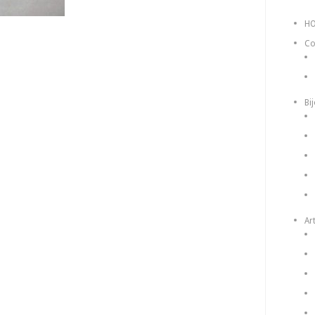
H
Co
Bi
Art