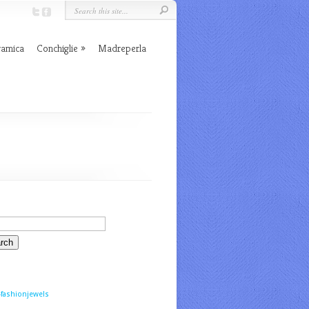
ramica
Conchiglie
Madreperla
fashionjewels