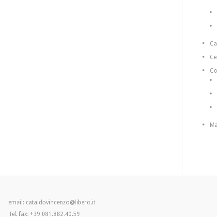
C
Ce
Co
Ma
email: cataldovincenzo@libero.it
Tel. fax: +39 081.882.40.59