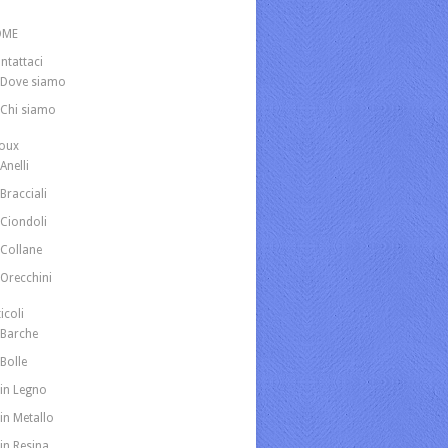
OME
ntattaci
Dove siamo
Chi siamo
joux
Anelli
Bracciali
Ciondoli
Collane
Orecchini
icoli
Barche
Bolle
in Legno
in Metallo
in Resina