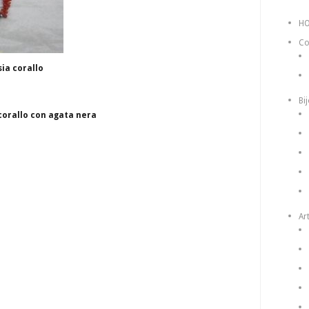
H
Co
ia corallo
Bi
corallo con agata nera
Art