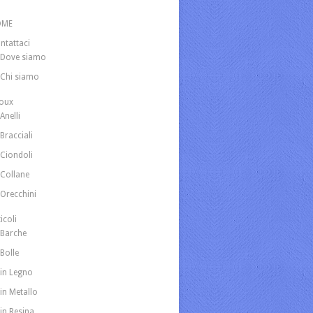
OME
ntattaci
Dove siamo
Chi siamo
joux
Anelli
Bracciali
Ciondoli
Collane
Orecchini
icoli
Barche
Bolle
in Legno
in Metallo
in Resina