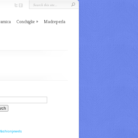
ramica
Conchiglie
Madreperla
fashionjewels