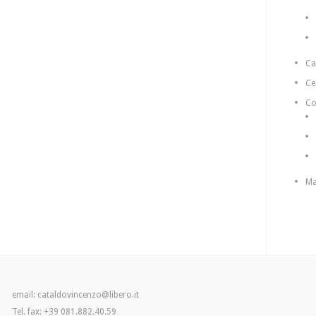
C
Ce
Co
Ma
email: cataldovincenzo@libero.it
Tel. fax: +39 081.882.40.59