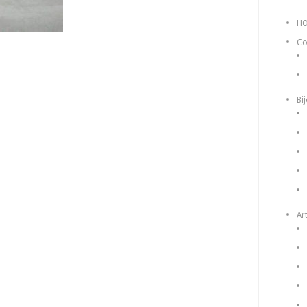
H
Co
Bi
Art