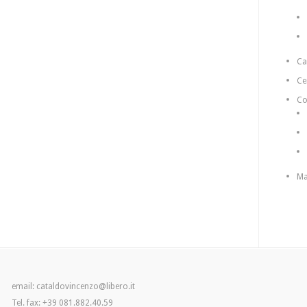
C
Ce
Co
Ma
email: cataldovincenzo@libero.it
Tel. fax: +39 081.882.40.59