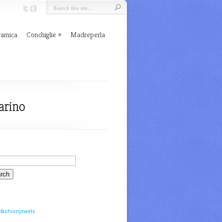
ramica
Conchiglie
Madreperla
arino
fashionjewels