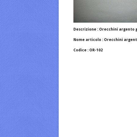
Descrizione : Orecchini argento g
Nome articolo : Orecchini argen
Codice : OR-102