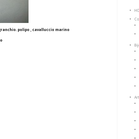
H
Co
ranchio. polipo , cavalluccio marino
to
Bi
Art