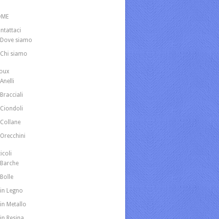
OME
ntattaci
Dove siamo
Chi siamo
joux
Anelli
Bracciali
Ciondoli
Collane
Orecchini
icoli
Barche
Bolle
in Legno
in Metallo
in Resina