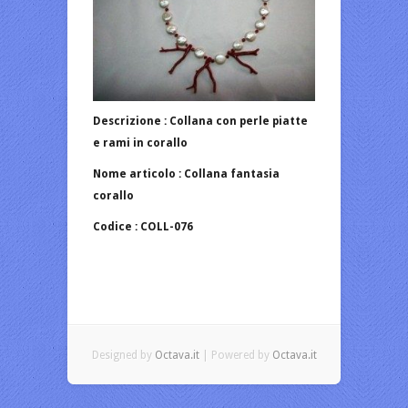
Descrizione : Collana con perle piatte
e rami in corallo
Nome articolo : Collana fantasia
corallo
Codice : COLL-076
Designed by
Octava.it
| Powered by
Octava.it