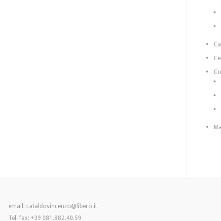
C
Ce
Co
Ma
email: cataldovincenzo@libero.it
Tel. fax: +39 081.882.40.59