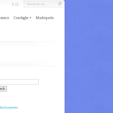
ramica
Conchiglie
Madreperla
fashionjewels