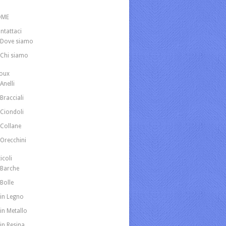
OME
ntattaci
Dove siamo
Chi siamo
joux
Anelli
Bracciali
Ciondoli
Collane
Orecchini
icoli
Barche
Bolle
in Legno
in Metallo
in Resina