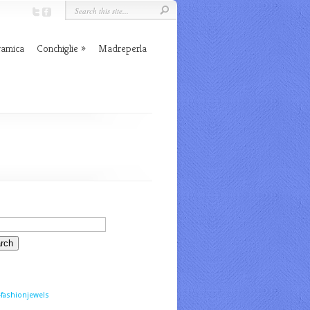
ramica
Conchiglie
Madreperla
fashionjewels