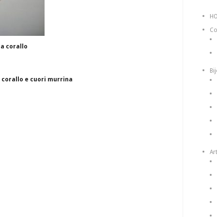
H
Co
ia corallo
Bi
, corallo e cuori murrina
Art