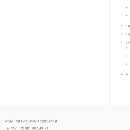
C
Ce
Co
Ma
email: cataldovincenzo@libero.it
Tel. fax: +39 081.882.40.59