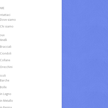
OME
ntattaci
Dove siamo
Chi siamo
joux
Anelli
Bracciali
Ciondoli
Collane
Orecchini
icoli
Barche
Bolle
in Legno
in Metallo
in Resina