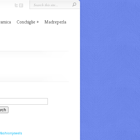
ramica
Conchiglie
Madreperla
fashionjewels