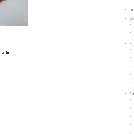
H
Co
Bi
orallo
Art