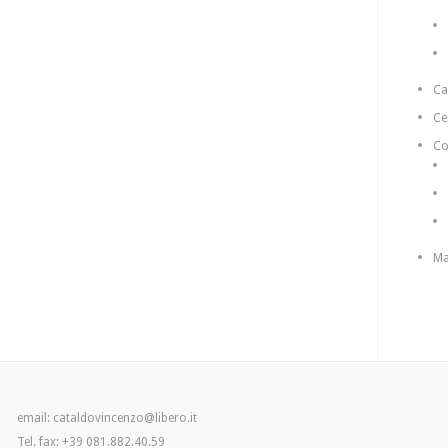
C
Ce
Co
Ma
email: cataldovincenzo@libero.it
Tel. fax: +39 081.882.40.59