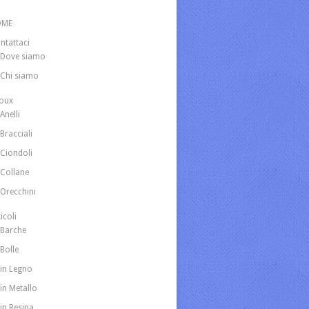
OME
ntattaci
Dove siamo
Chi siamo
joux
Anelli
Bracciali
Ciondoli
Collane
Orecchini
icoli
Barche
Bolle
in Legno
in Metallo
in Resina