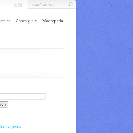
ramica
Conchiglie
Madreperla
fashionjewels