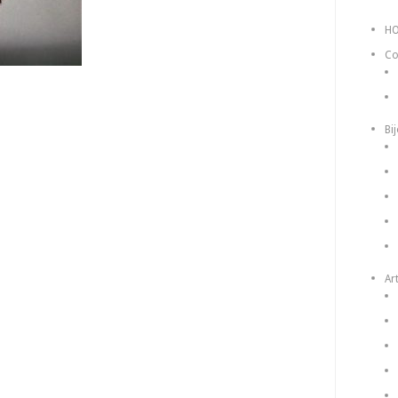
H
Co
Bi
Art