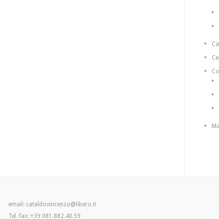
C
Ce
Co
Ma
email: cataldovincenzo@libero.it
Tel. fax: +39 081.882.40.59