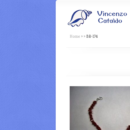
Home
»
»
BR-174