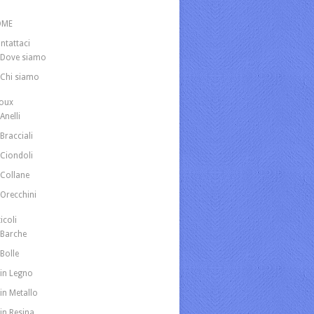
OME
ntattaci
Dove siamo
Chi siamo
joux
Anelli
Bracciali
Ciondoli
Collane
Orecchini
icoli
Barche
Bolle
in Legno
in Metallo
in Resina