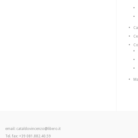
C
Ce
Co
Ma
email: cataldovincenzo@libero.it
Tel. fax: +39 081.882.40.59