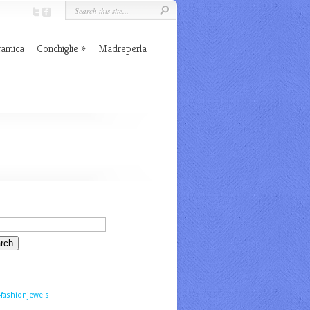
ramica
Conchiglie
Madreperla
fashionjewels