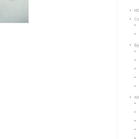
H
Co
Bi
Art