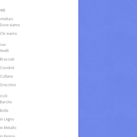
OME
ntattaci
Dove siamo
Chi siamo
joux
Anelli
Bracciali
Ciondoli
Collane
Orecchini
icoli
Barche
Bolle
in Legno
in Metallo
in Resina