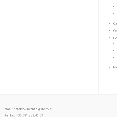
C
Ce
Co
Ma
email: cataldovincenzo@libero.it
Tel. fax: +39 081.882.40.59