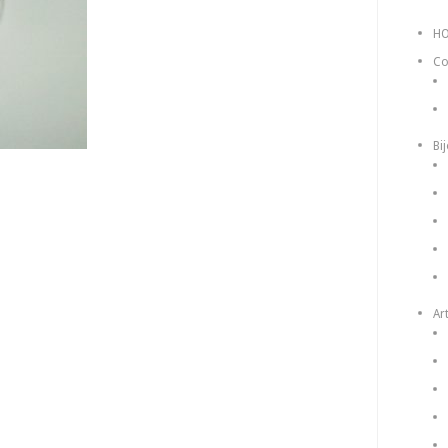
H
Co
Bi
Art