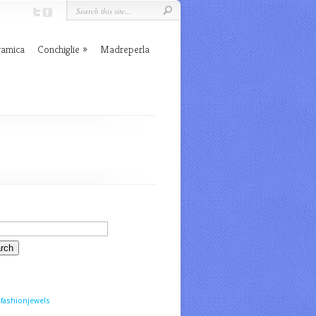
ramica
Conchiglie
Madreperla
fashionjewels