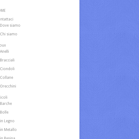
OME
ntattaci
Dove siamo
Chi siamo
joux
Anelli
Bracciali
Ciondoli
Collane
Orecchini
icoli
Barche
Bolle
in Legno
in Metallo
in Resina