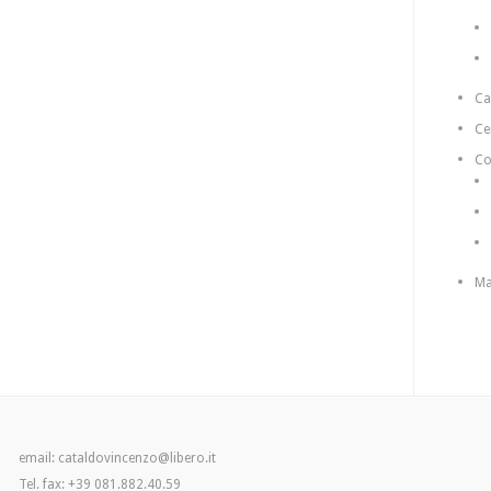
C
Ce
Co
Ma
email: cataldovincenzo@libero.it
Tel. fax: +39 081.882.40.59