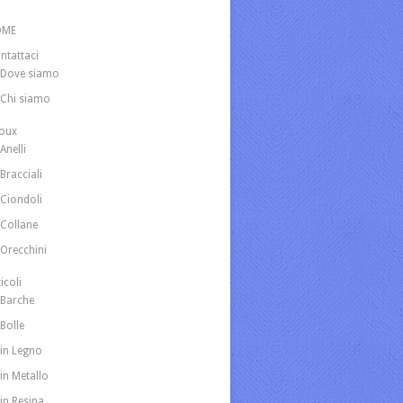
OME
ntattaci
Dove siamo
Chi siamo
joux
Anelli
Bracciali
Ciondoli
Collane
Orecchini
icoli
Barche
Bolle
in Legno
in Metallo
in Resina