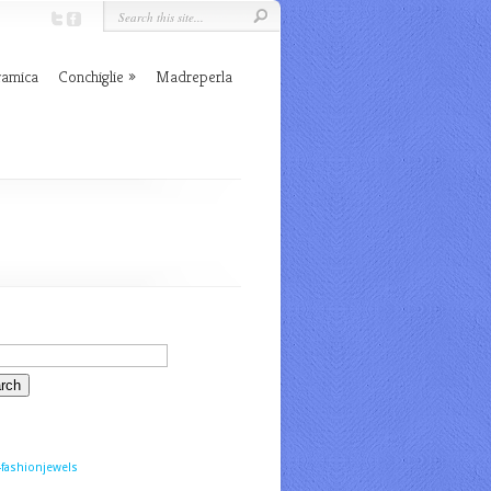
ramica
Conchiglie
Madreperla
fashionjewels