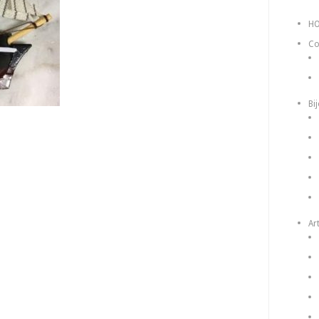
H
Co
Bi
Art