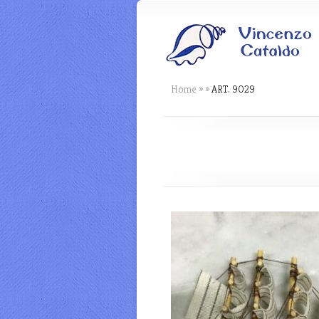
Home
»
»
ART. 9029