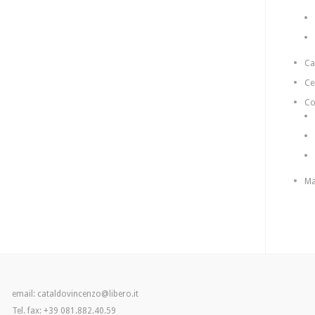
C
Ce
Co
Ma
email: cataldovincenzo@libero.it
Tel. fax: +39 081.882.40.59