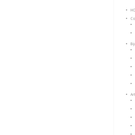
H
Co
Bi
Art