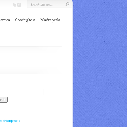
ramica
Conchiglie
Madreperla
fashionjewels