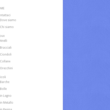
OME
ntattaci
Dove siamo
Chi siamo
joux
Anelli
Bracciali
Ciondoli
Collane
Orecchini
icoli
Barche
Bolle
in Legno
in Metallo
in Resina