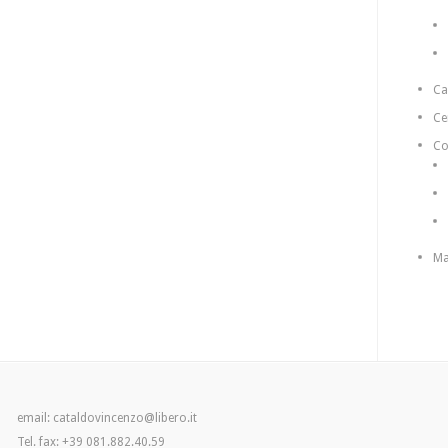
C
Ce
Co
Ma
email: cataldovincenzo@libero.it
Tel. fax: +39 081.882.40.59