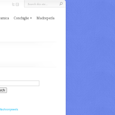
ramica
Conchiglie
Madreperla
fashionjewels