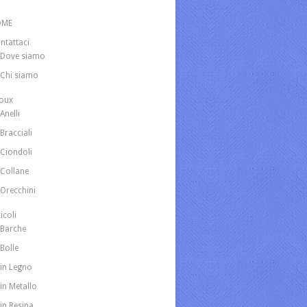
OME
ntattaci
Dove siamo
Chi siamo
joux
Anelli
Bracciali
Ciondoli
Collane
Orecchini
icoli
Barche
Bolle
in Legno
in Metallo
in Resina