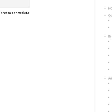
H
adretto con veduta
Co
Bi
Art