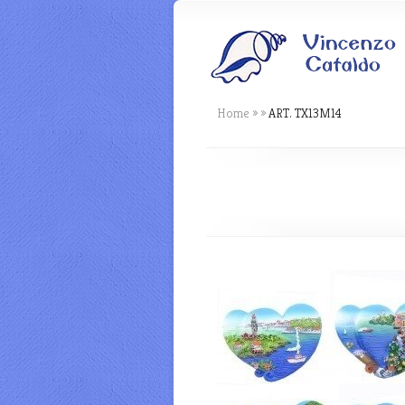
Home
»
»
ART. TX13M14