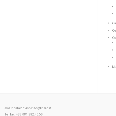
C
Ce
Co
Ma
email: cataldovincenzo@libero.it
Tel. fax: +39 081.882.40.59