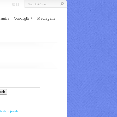
ramica
Conchiglie
Madreperla
fashionjewels