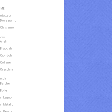
OME
ntattaci
Dove siamo
Chi siamo
joux
Anelli
Bracciali
Ciondoli
Collane
Orecchini
icoli
Barche
Bolle
in Legno
in Metallo
in Resina