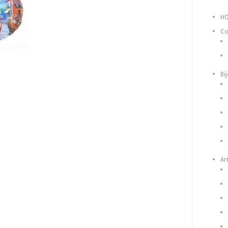
H
Co
Bi
Art