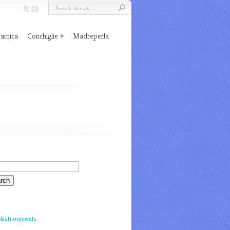
ramica
Conchiglie
Madreperla
fashionjewels