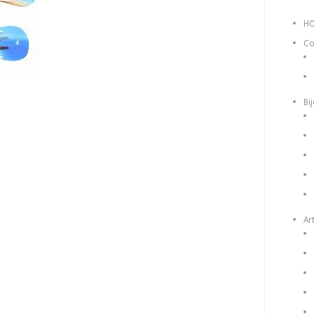
H
Co
Bi
Art