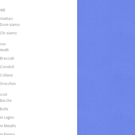
OME
ntattaci
Dove siamo
Chi siamo
joux
Anelli
Bracciali
Ciondoli
Collane
Orecchini
icoli
Barche
Bolle
in Legno
in Metallo
in Resina