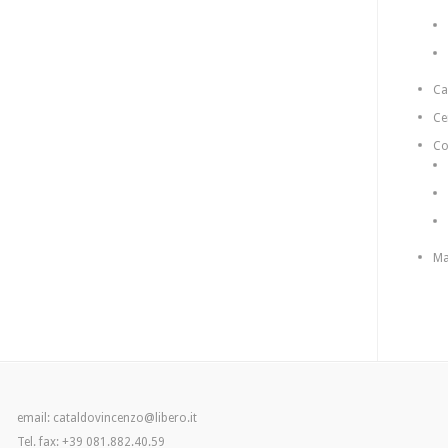
C
Ce
Co
Ma
email: cataldovincenzo@libero.it
Tel. fax: +39 081.882.40.59