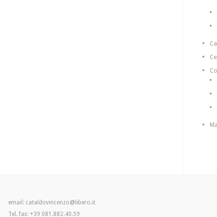
C
Ce
Co
Ma
email: cataldovincenzo@libero.it
Tel. fax: +39 081.882.40.59