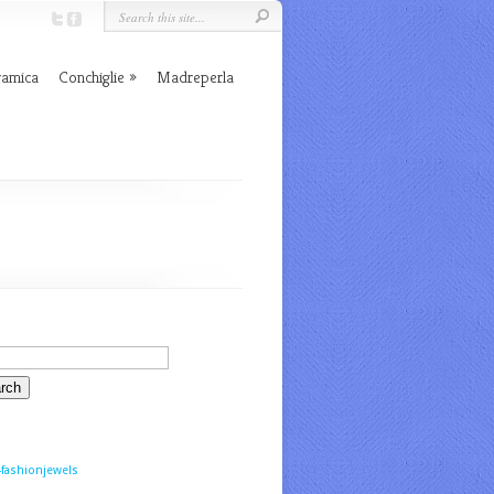
ramica
Conchiglie
Madreperla
fashionjewels