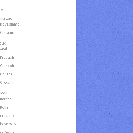
OME
ntattaci
Dove siamo
Chi siamo
joux
Anelli
Bracciali
Ciondoli
Collane
Orecchini
icoli
Barche
Bolle
in Legno
in Metallo
in Resina