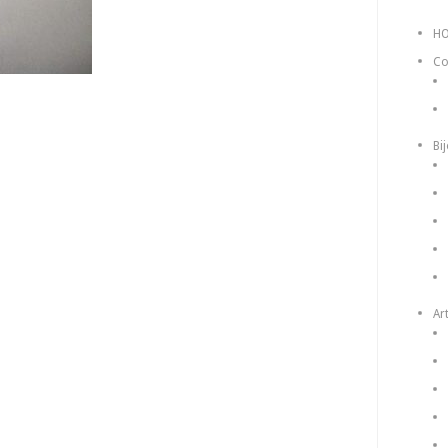
H
Co
Bi
Art