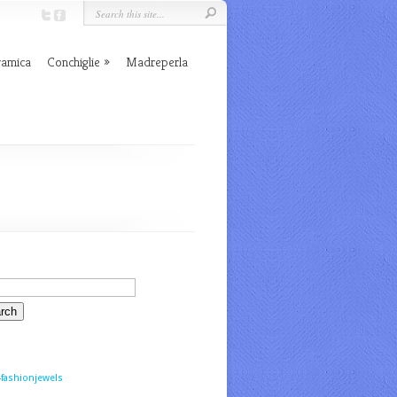
ramica
Conchiglie
Madreperla
fashionjewels