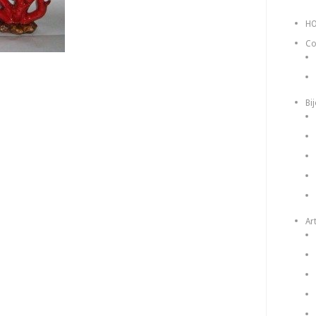
H
Co
Bi
Art