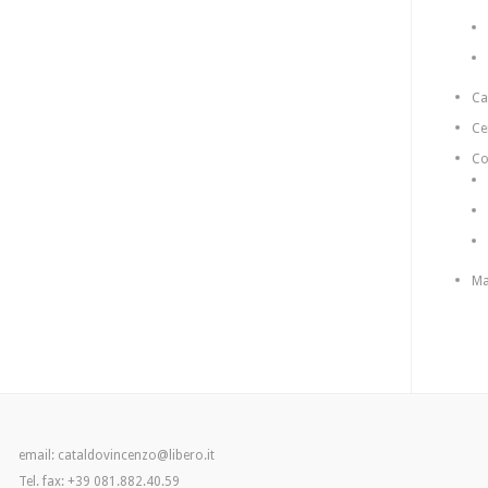
C
Ce
Co
Ma
email: cataldovincenzo@libero.it
Tel. fax: +39 081.882.40.59