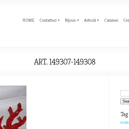
HOME
Contattaci
Bijoux
Articoli
Cammei
Ce
ART. 149307-149308
Tag
HOMI-