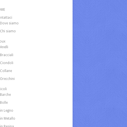
OME
ntattaci
Dove siamo
Chi siamo
joux
Anelli
Bracciali
Ciondoli
Collane
Orecchini
icoli
Barche
Bolle
in Legno
in Metallo
in Resina