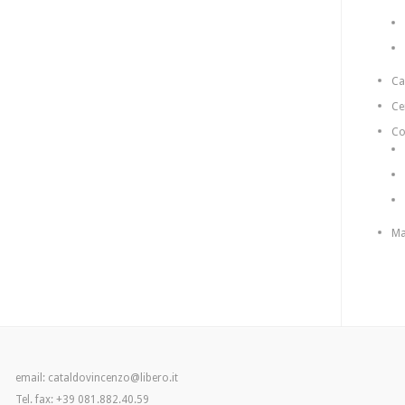
C
Ce
Co
Ma
email: cataldovincenzo@libero.it
Tel. fax: +39 081.882.40.59