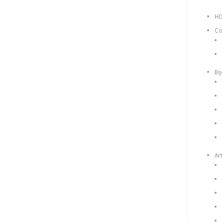
H
Co
Bi
Art