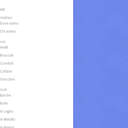
OME
ntattaci
Dove siamo
Chi siamo
joux
Anelli
Bracciali
Ciondoli
Collane
Orecchini
icoli
Barche
Bolle
in Legno
in Metallo
in Resina