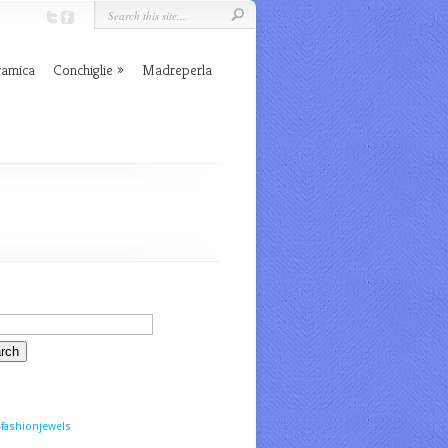
ramica
Conchiglie
Madreperla
fashionjewels