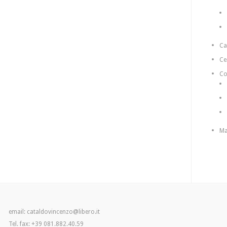
C
Ce
Co
Ma
email: cataldovincenzo@libero.it
Tel. fax: +39 081.882.40.59