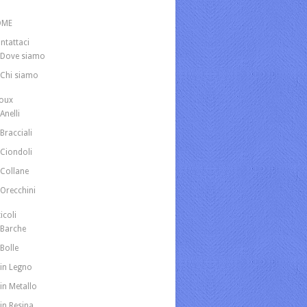
OME
ntattaci
Dove siamo
Chi siamo
joux
Anelli
Bracciali
Ciondoli
Collane
Orecchini
icoli
Barche
Bolle
in Legno
in Metallo
in Resina