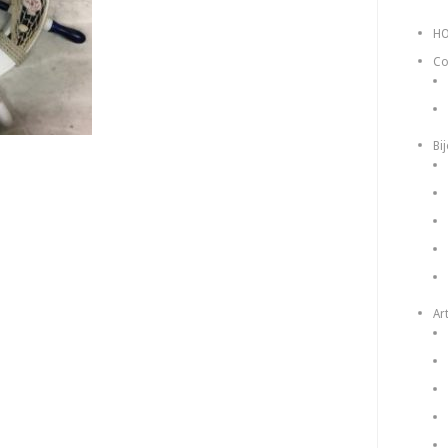
H
Co
Bi
Art