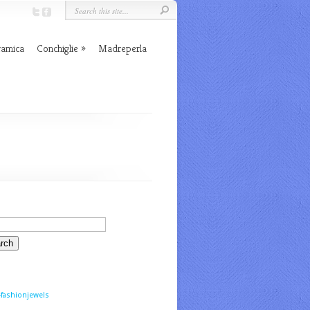
ramica
Conchiglie
Madreperla
fashionjewels