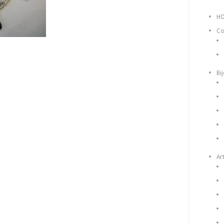
H
Co
Bi
Art