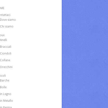
OME
ntattaci
Dove siamo
Chi siamo
joux
Anelli
Bracciali
Ciondoli
Collane
Orecchini
icoli
Barche
Bolle
in Legno
in Metallo
in Resina