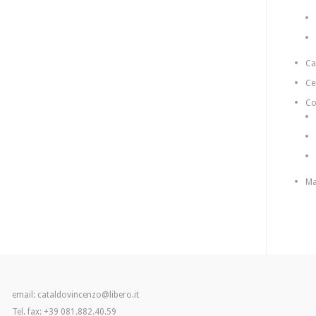
C
Ce
Co
Ma
email: cataldovincenzo@libero.it
Tel. fax: +39 081.882.40.59