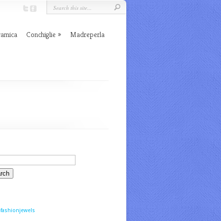
ramica
Conchiglie
Madreperla
fashionjewels