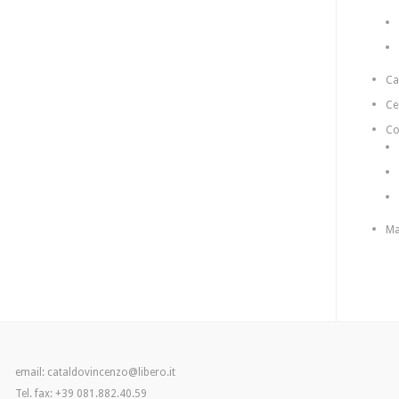
C
Ce
Co
Ma
email: cataldovincenzo@libero.it
Tel. fax: +39 081.882.40.59