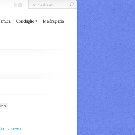
ramica
Conchiglie
Madreperla
fashionjewels