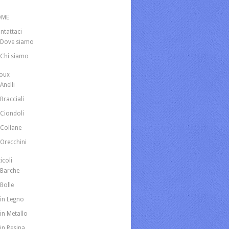
OME
ntattaci
Dove siamo
Chi siamo
joux
Anelli
Bracciali
Ciondoli
Collane
Orecchini
icoli
Barche
Bolle
in Legno
in Metallo
in Resina