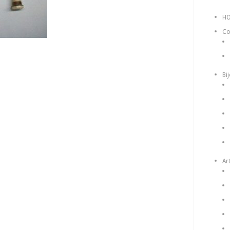
H
Co
Bi
Art