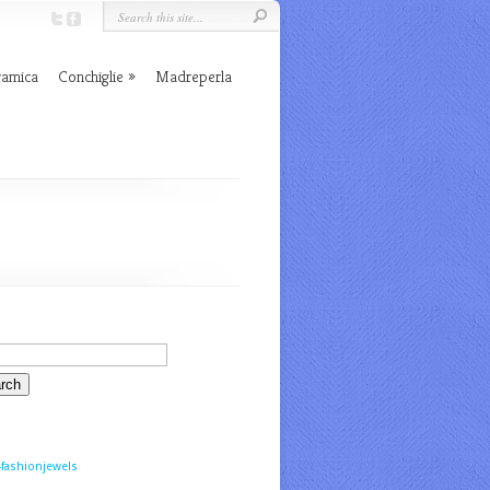
ramica
Conchiglie
Madreperla
fashionjewels