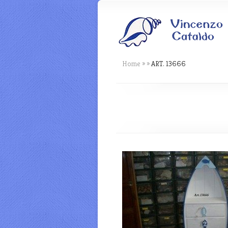
Home
»
»
ART. 13666