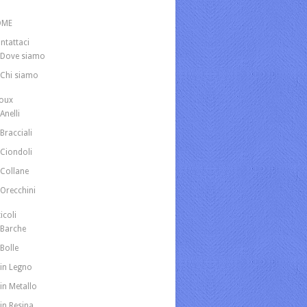
OME
ntattaci
Dove siamo
Chi siamo
joux
Anelli
Bracciali
Ciondoli
Collane
Orecchini
icoli
Barche
Bolle
in Legno
in Metallo
in Resina