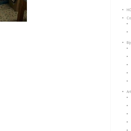
H
Co
Bi
Art