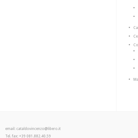
C
Ce
Co
Ma
email: cataldovincenzo@libero.it
Tel. fax: +39 081.882.40.59