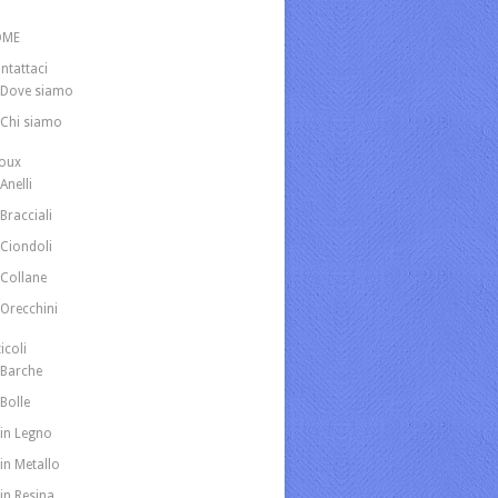
OME
ntattaci
Dove siamo
Chi siamo
joux
Anelli
Bracciali
Ciondoli
Collane
Orecchini
icoli
Barche
Bolle
in Legno
in Metallo
in Resina