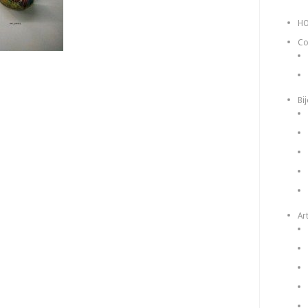
H
Co
Bi
Art