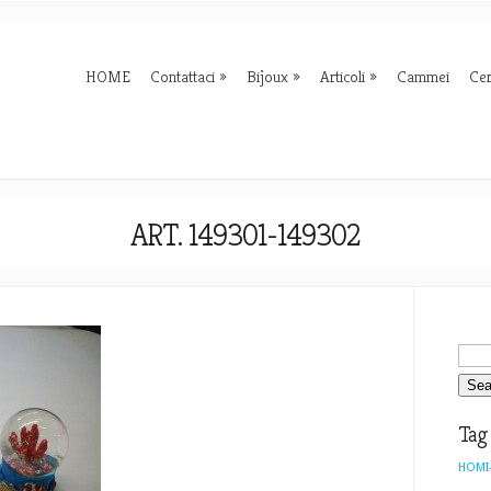
HOME
Contattaci
Bijoux
Articoli
Cammei
Ce
ART. 149301-149302
Tag
HOMI-