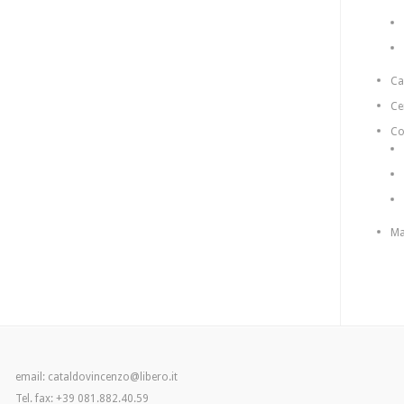
C
Ce
Co
Ma
email: cataldovincenzo@libero.it
Tel. fax: +39 081.882.40.59