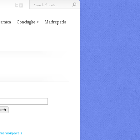
ramica
Conchiglie
Madreperla
fashionjewels