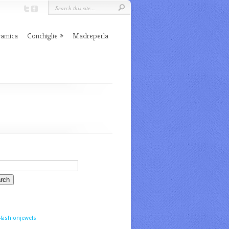
ramica
Conchiglie
Madreperla
fashionjewels