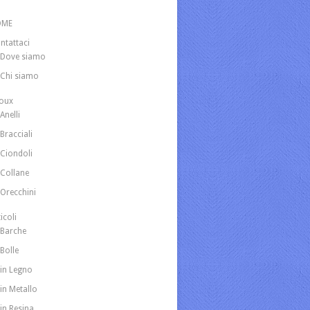
OME
ntattaci
Dove siamo
Chi siamo
joux
Anelli
Bracciali
Ciondoli
Collane
Orecchini
icoli
Barche
Bolle
in Legno
in Metallo
in Resina