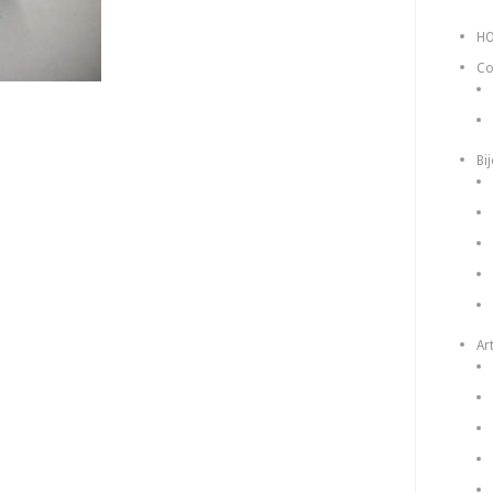
H
Co
Bi
Art