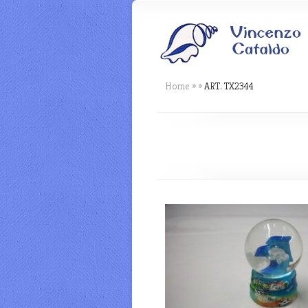
Home
»
»
ART. TX2344