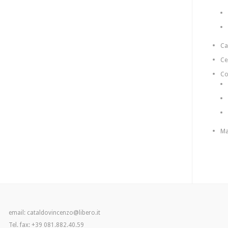
C
Ce
Co
Ma
email: cataldovincenzo@libero.it
Tel. fax: +39 081.882.40.59